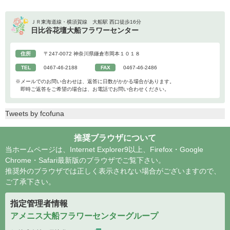
ＪＲ東海道線・横須賀線 大船駅 西口徒歩16分
日比谷花壇大船フラワーセンター
住所
〒247-0072 神奈川県鎌倉市岡本１０１８
TEL
0467-46-2188
FAX
0467-46-2486
※メールでのお問い合わせは、返答に日数がかかる場合があります。
即時ご返答をご希望の場合は、お電話でお問い合わせください。
Tweets by fcofuna
推奨ブラウザについて
当ホームページは、Internet Explorer9以上、Firefox・Google
Chrome・Safari最新版のブラウザでご覧下さい。
推奨外のブラウザでは正しく表示されない場合がございますので、
ご了承下さい。
指定管理者情報
アメニス大船フラワーセンターグループ