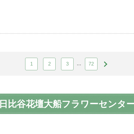
…
1
2
3
72
日比谷花壇大船フラワーセンタ