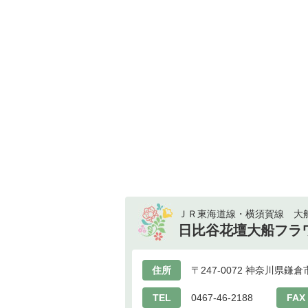
ＪＲ東海道線・横須賀線 大船
日比谷花壇大船フラ
住所
〒247-0072 神奈川県
TEL
0467-46-2188
FAX