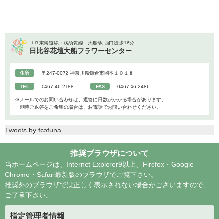
ＪＲ東海道線・横須賀線 大船駅 西口徒歩16分
日比谷花壇大船フラワーセンター
住所
〒247-0072 神奈川県鎌倉市岡本１０１８
TEL
0467-46-2188
FAX
0467-46-2486
※メールでのお問い合わせは、返答に日数がかかる場合があります。
即時ご返答をご希望の場合は、お電話でお問い合わせください。
Tweets by fcofuna
推奨ブラウザについて
当ホームページは、Internet Explorer9以上、Firefox・Google
Chrome・Safari最新版のブラウザでご覧下さい。
推奨外のブラウザでは正しく表示されない場合がございますので、
ご了承下さい。
指定管理者情報