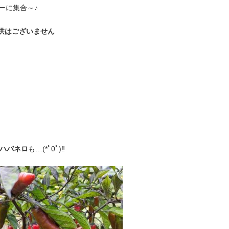
ーに集合～♪
供はございません
ハバネロ
も…(*ﾟ0ﾟ)‼