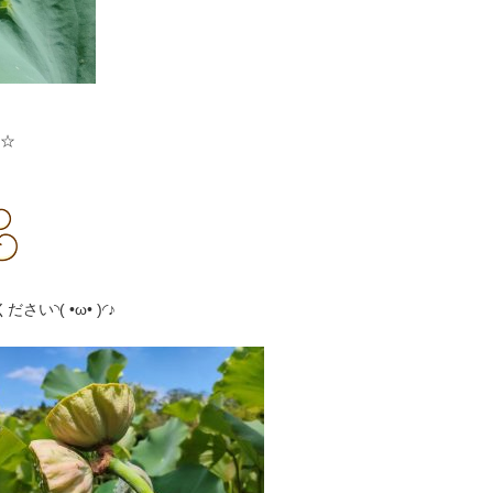
☆
•⁠ω⁠•⁠ ⁠)⁠◜♪