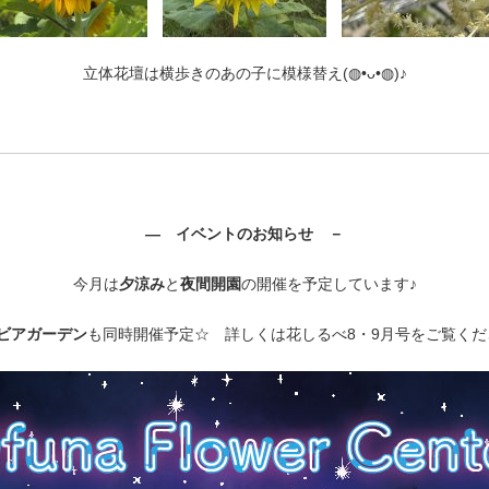
立体花壇は横歩きのあの子に模様替え(◍⁠•⁠ᴗ⁠•⁠◍⁠)♪
― イベントのお知らせ －
今月は
夕涼み
と
夜間開園
の開催を予定しています♪
ビアガーデン
も同時開催予定☆ 詳しくは花しるべ8・9月号をご覧ください