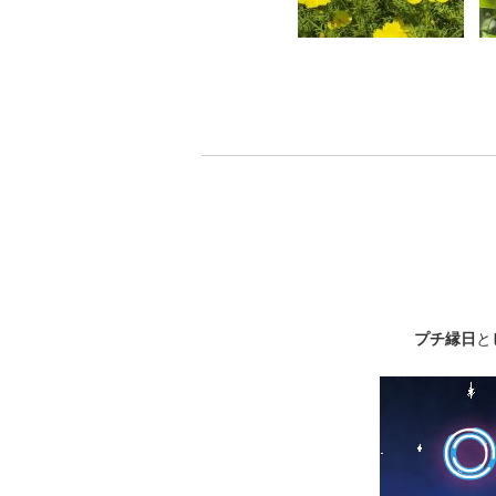
プチ縁日
と