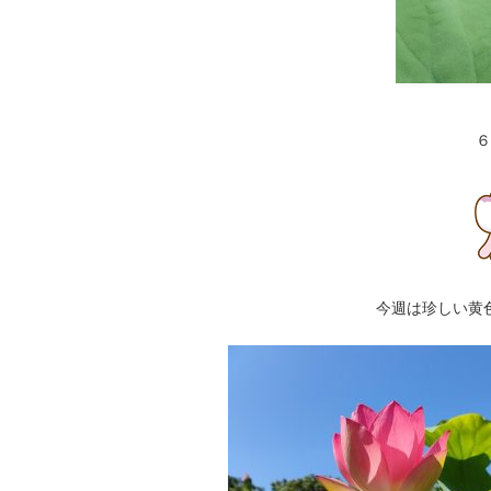
６
今週は珍しい黄