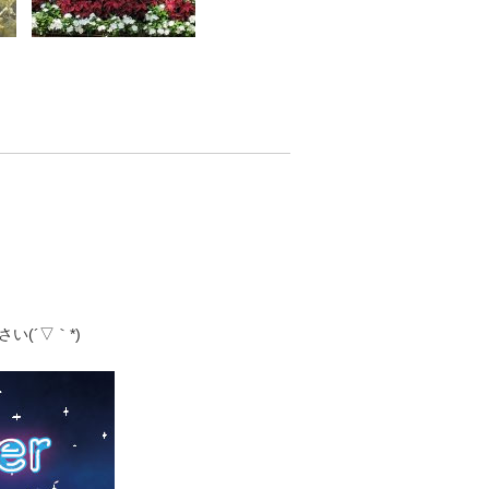
(´▽｀*)