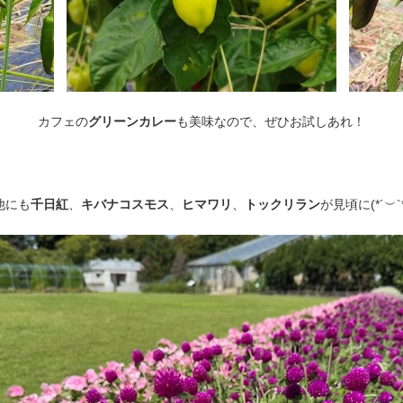
カフェの
グリーンカレー
も美味なので、ぜひお試しあれ！
他にも
千日紅
、
キバナコスモス
、
ヒマワリ
、
トックリラン
が見頃に(⁠*⁠´⁠︶⁠`⁠*⁠