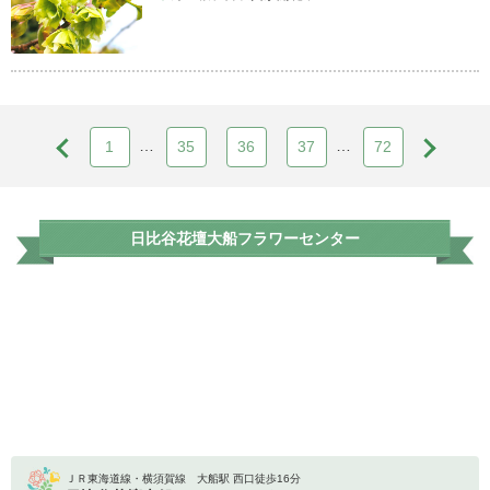
…
…
1
35
36
37
72
日比谷花壇大船フラワーセンター
ＪＲ東海道線・横須賀線 大船駅 西口徒歩16分