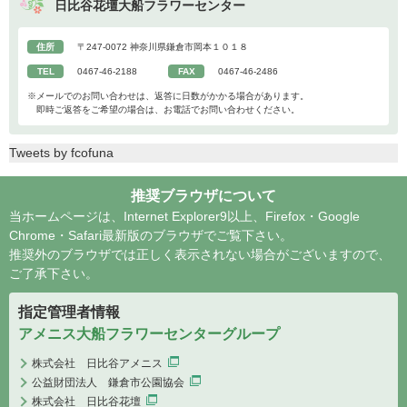
日比谷花壇大船フラワーセンター
住所
〒247-0072 神奈川県鎌倉市岡本１０１８
TEL
0467-46-2188
FAX
0467-46-2486
※メールでのお問い合わせは、返答に日数がかかる場合があります。
即時ご返答をご希望の場合は、お電話でお問い合わせください。
Tweets by fcofuna
推奨ブラウザについて
当ホームページは、Internet Explorer9以上、Firefox・Google
Chrome・Safari最新版のブラウザでご覧下さい。
推奨外のブラウザでは正しく表示されない場合がございますので、
ご了承下さい。
指定管理者情報
アメニス大船フラワーセンターグループ
株式会社 日比谷アメニス
公益財団法人 鎌倉市公園協会
株式会社 日比谷花壇