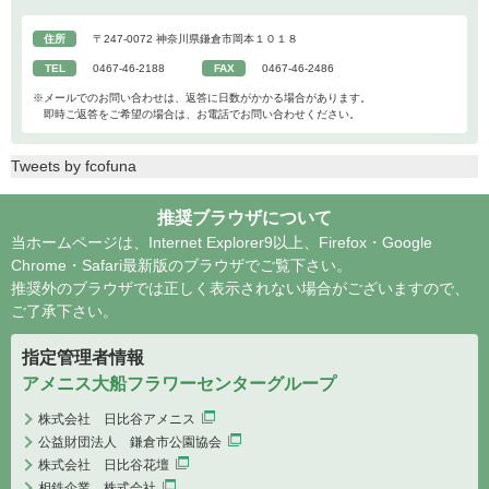
住所
〒247-0072 神奈川県鎌倉市岡本１０１８
TEL
0467-46-2188
FAX
0467-46-2486
※メールでのお問い合わせは、返答に日数がかかる場合があります。
即時ご返答をご希望の場合は、お電話でお問い合わせください。
Tweets by fcofuna
推奨ブラウザについて
当ホームページは、Internet Explorer9以上、Firefox・Google
Chrome・Safari最新版のブラウザでご覧下さい。
推奨外のブラウザでは正しく表示されない場合がございますので、
ご了承下さい。
指定管理者情報
アメニス大船フラワーセンターグループ
株式会社 日比谷アメニス
公益財団法人 鎌倉市公園協会
株式会社 日比谷花壇
相鉄企業 株式会社