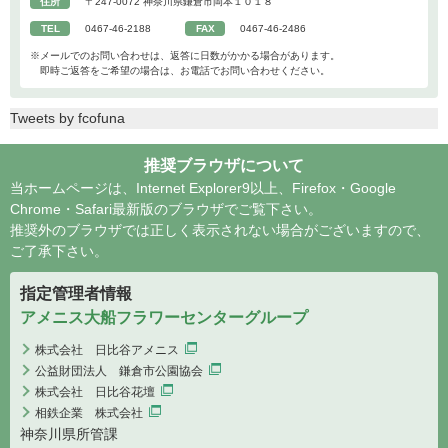
住所
〒247-0072 神奈川県鎌倉市岡本１０１８
TEL
0467-46-2188
FAX
0467-46-2486
※メールでのお問い合わせは、返答に日数がかかる場合があります。
即時ご返答をご希望の場合は、お電話でお問い合わせください。
Tweets by fcofuna
推奨ブラウザについて
当ホームページは、Internet Explorer9以上、Firefox・Google
Chrome・Safari最新版のブラウザでご覧下さい。
推奨外のブラウザでは正しく表示されない場合がございますので、
ご了承下さい。
指定管理者情報
アメニス大船フラワーセンターグループ
株式会社 日比谷アメニス
公益財団法人 鎌倉市公園協会
株式会社 日比谷花壇
相鉄企業 株式会社
神奈川県所管課