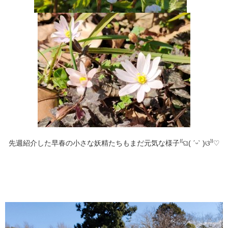
先週紹介した早春の小さな妖精たちもまだ元気な様子⁽⁠⁽⁠ଘ⁠(⁠ ⁠ˊ⁠ᵕ⁠ˋ⁠ ⁠)⁠ଓ⁠⁾⁠⁾♡