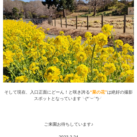
そして現在、入口正面にどーん！と咲き誇る
“菜の花”
は絶好の撮影
スポットとなっています╰⁠(⁠*⁠´⁠︶⁠`⁠*⁠)⁠╯
ご来園お待ちしています♪
2023.2.24