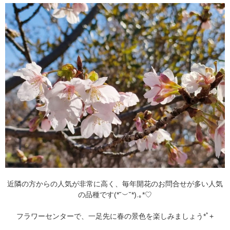
近隣の方からの人気が非常に高く、毎年開花のお問合せが多い人気
の品種です(⁠*⁠˘⁠︶⁠˘⁠*⁠)⁠.⁠｡⁠*⁠♡
フラワーセンターで、一足先に春の景色を楽しみましょう⁠*ﾟ⁠+