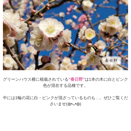
グリーンハウス横に植栽されている
“春日野”
は1本の木に白とピンク
色が混在する品種です。
中には1輪の花に白・ピンクが混ざっているものも…。ぜひご覧くだ
さいませ(⁠◍⁠•⁠ᴗ⁠•⁠◍⁠)